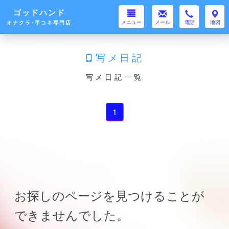
ゴッドハンド
メニュー
メール
電話
地図
オナクラ･手コキ専門店
写メ日記
写メ日記一覧
1
お探しのページを見つけることが
できませんでした。