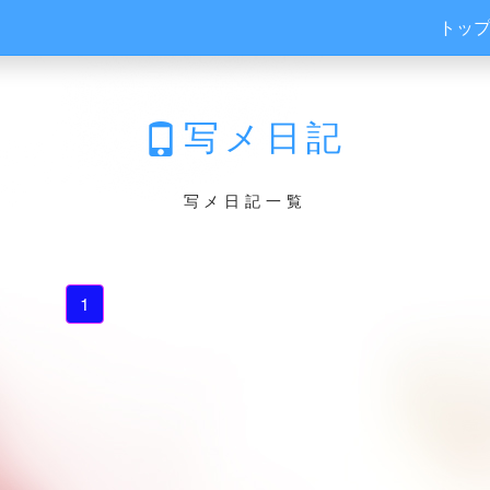
トッ
写メ日記
写メ日記一覧
1