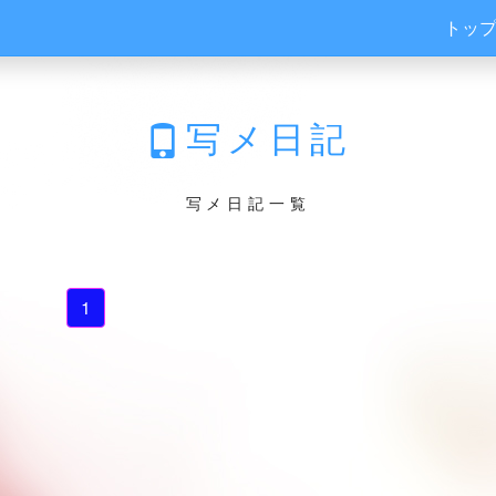
トッ
写メ日記
写メ日記一覧
1